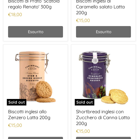
Biscotti di Prato 'Scatola
Biscotti inglesi al
regalo Renato' 300g
Caramello salato Latta
200g
€18,00
€15,00
Esaurito
Esaurito
Sold out
Sold out
Biscotti inglesi allo
Shortbread inglesi con
Zenzero Latta 200g
Zucchero di Canna Latta
200g
€15,00
€15,00