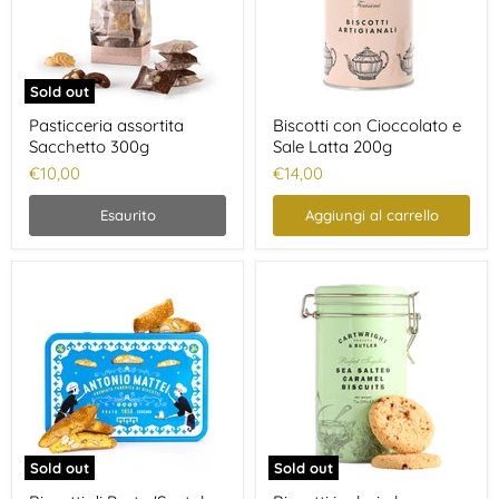
Sold out
Pasticceria assortita
Biscotti con Cioccolato e
Sacchetto 300g
Sale Latta 200g
€10,00
€14,00
Esaurito
Aggiungi al carrello
Sold out
Sold out