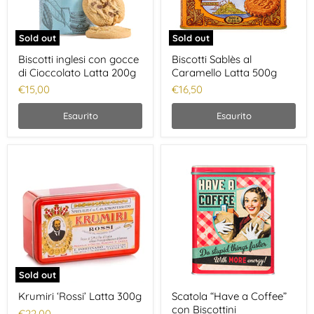
Sold out
Sold out
Biscotti inglesi con gocce
Biscotti Sablès al
di Cioccolato Latta 200g
Caramello Latta 500g
€15,00
€16,50
Esaurito
Esaurito
Sold out
Krumiri ‘Rossi’ Latta 300g
Scatola “Have a Coffee”
con Biscottini
€22,00