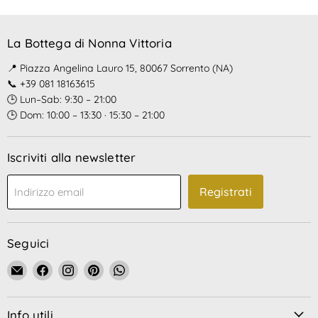
La Bottega di Nonna Vittoria
📍 Piazza Angelina Lauro 15, 80067 Sorrento (NA)
📞 +39 081 18163615
🕒 Lun–Sab: 9:30 – 21:00
🕒 Dom: 10:00 – 13:30 · 15:30 – 21:00
Iscriviti alla newsletter
Registrati
Indirizzo email
Seguici
Email
Trovaci
Trovaci
Trovaci
Trovaci
La
su
su
su
su
Bottega
Facebook
Instagram
Pinterest
WhatsApp
Info utili
di