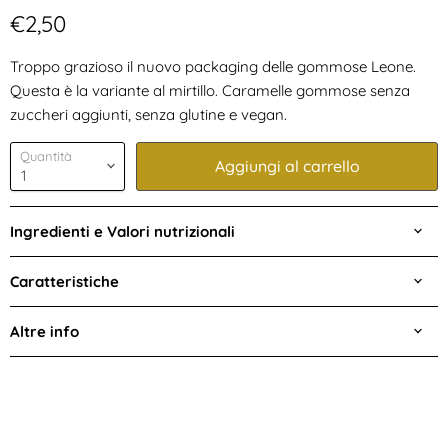
Prezzo attuale
€2,50
Troppo grazioso il nuovo packaging delle gommose Leone.
Questa è la variante al mirtillo. Caramelle gommose senza
zuccheri aggiunti, senza glutine e vegan.
Quantità
Aggiungi al carrello
Ingredienti e Valori nutrizionali
Caratteristiche
Altre info