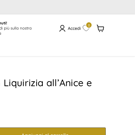
uti!
0
Accedi
di più sulla nostra
a
Visualizza
il
carrello
 Liquirizia all’Anice e