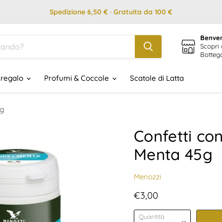
Spedizione 6,50 € · Gratuita da 100 €
Benven
Scopri 
Botteg
 regalo
Profumi & Coccole
Scatole di Latta
5g
Confetti con
Menta 45g
Menozzi
Prezzo attuale
€3,00
Quantità