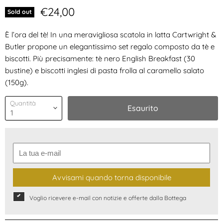
Prezzo attuale
€24,00
Sold out
È l’ora del tè! In una meravigliosa scatola in latta Cartwright &
Butler propone un elegantissimo set regalo composto da tè e
biscotti. Più precisamente: tè nero English Breakfast (30
bustine) e biscotti inglesi di pasta frolla al caramello salato
(150g).
Quantità
Esaurito
Avvisami quando torna disponibile
Voglio ricevere e-mail con notizie e offerte dalla Bottega