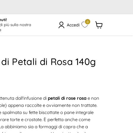
uti!
0
Accedi
di più sulla nostra
a
Visualizza
il
carrello
di Petali di Rosa 140g
tenuta dall'infusione di
petali di rose rosa
e non
le) appena raccolte e ovviamente non trattate.
e spalmata su fette biscottate o pane integrale
orare torte e crostate. È perfetta anche come
La abbiniamo sia a formaggi di capra che a