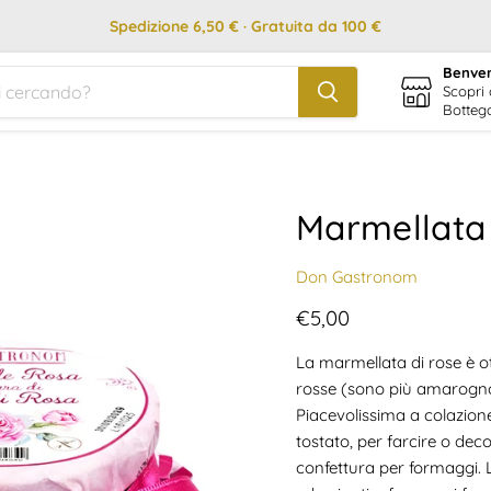
Spedizione 6,50 € · Gratuita da 100 €
Benven
Scopri 
Botteg
Marmellata 
Don Gastronom
Prezzo attuale
€5,00
La marmellata di rose è ot
rosse (sono più amarogno
Piacevolissima a colazion
tostato, per farcire o dec
confettura per formaggi. 