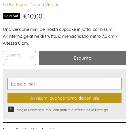
La Bottega di Nonna Vittoria
Prezzo attuale
€10,00
Sold out
Una versione mini dei nostri cupcake in latta, carinissimi!
All'interno gelatine di frutta. Dimensioni: Diametro 7,5 cm -
Altezza 8 cm.
Quantità
Esaurito
Avvisami quando torna disponibile
Voglio ricevere e-mail con notizie e offerte dalla Bottega