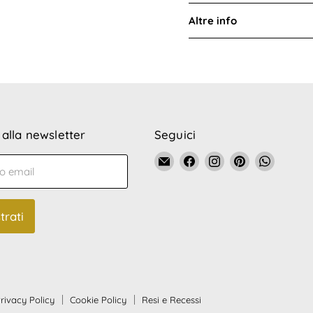
Altre info
i alla newsletter
Seguici
Email
Trovaci
Trovaci
Trovaci
Trovaci
zo email
La
su
su
su
su
Bottega
Facebook
Instagram
Pinterest
WhatsA
di
trati
Nonna
Vittoria
rivacy Policy
Cookie Policy
Resi e Recessi