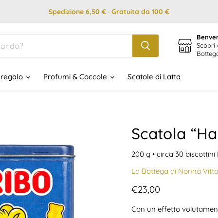
Spedizione 6,50 € · Gratuita da 100 €
Benven
Scopri 
Botteg
 regalo
Profumi & Coccole
Scatole di Latta
Scatola “Har
200
g
• circa 30 biscottini
La Bottega di Nonna Vitto
Prezzo attuale
€23,00
Con un effetto volutament