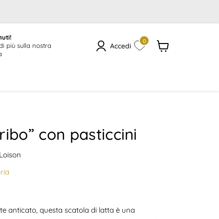
uti!
0
Accedi
di più sulla nostra
a
Visualizza
il
carrello
ibo” con pasticcini
 Loison
ria
e anticato, questa scatola di latta è una