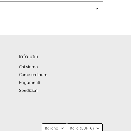
Info utili
Chi siamo
Come ordinare
pp
Pagamenti
Spedizioni
Lingua
Nazione
Italiano
Italia
(EUR €)