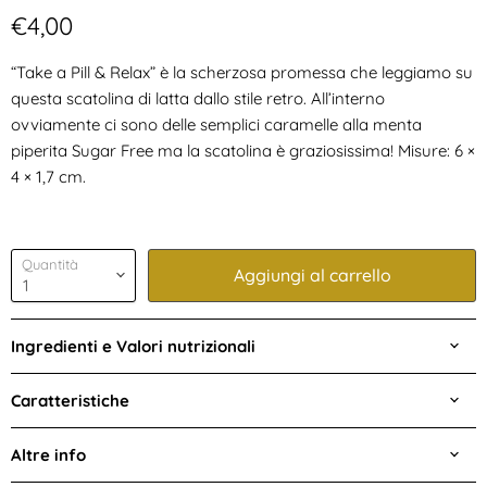
Prezzo attuale
€4,00
“Take a Pill & Relax” è la scherzosa promessa che leggiamo su
questa scatolina di latta dallo stile retro. All’interno
ovviamente ci sono delle semplici caramelle alla menta
piperita Sugar Free ma la scatolina è graziosissima! Misure: 6 ×
4 × 1,7 cm.
Quantità
Aggiungi al carrello
Ingredienti e Valori nutrizionali
Caratteristiche
Altre info