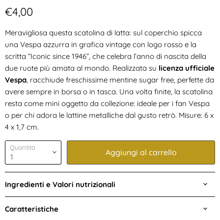
Prezzo attuale
€4,00
Meravigliosa questa scatolina di latta: sul coperchio spicca
una Vespa azzurra in grafica vintage con logo rosso e la
scritta “Iconic since 1946”, che celebra l’anno di nascita della
due ruote più amata al mondo. Realizzata su
licenza ufficiale
Vespa
, racchiude freschissime mentine sugar free, perfette da
avere sempre in borsa o in tasca. Una volta finite, la scatolina
resta come mini oggetto da collezione: ideale per i fan Vespa
o per chi adora le lattine metalliche dal gusto retrò. Misure: 6 x
4 x 1,7 cm.
Quantità
Aggiungi al carrello
Ingredienti e Valori nutrizionali
Caratteristiche