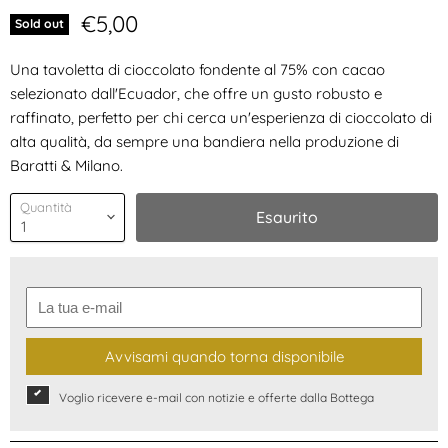
Prezzo attuale
€5,00
Sold out
Una tavoletta di cioccolato fondente al 75% con cacao
selezionato dall'Ecuador, che offre un gusto robusto e
raffinato, perfetto per chi cerca un'esperienza di cioccolato di
alta qualità, da sempre una bandiera nella produzione di
Baratti & Milano.
Quantità
Esaurito
Avvisami quando torna disponibile
Voglio ricevere e-mail con notizie e offerte dalla Bottega