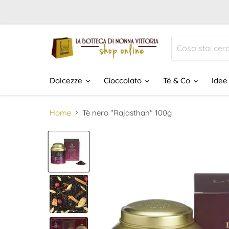
Dolcezze
Cioccolato
Té & Co
Idee
Home
Tè nero "Rajasthan" 100g