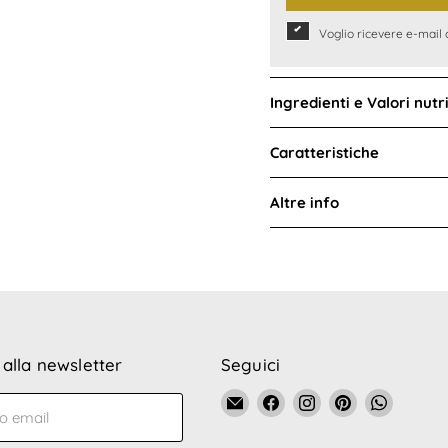
Voglio ricevere e-mail 
Ingredienti e Valori nutri
Caratteristiche
Altre info
i alla newsletter
Seguici
Email
Trovaci
Trovaci
Trovaci
Trovaci
zo email
La
su
su
su
su
Bottega
Facebook
Instagram
Pinterest
WhatsA