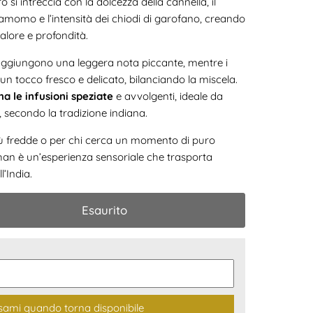
o si intreccia con la dolcezza della cannella, il
momo e l’intensità dei chiodi di garofano, creando
calore e profondità.
 aggiungono una leggera nota piccante, mentre i
n tocco fresco e delicato, bilanciando la miscela.
a le infusioni speziate
e avvolgenti, ideale da
te, secondo la tradizione indiana.
più fredde o per chi cerca un momento di puro
than è un’esperienza sensoriale che trasporta
’India.
Esaurito
sami quando torna disponibile