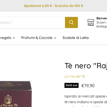
Spedizione 6,50 € · Gratuita da 100 €
Benven
Scopri 
Botteg
 regalo
Profumi & Coccole
Scatole di Latta
Tè nero "Ra
La Via del Tè
Prezzo attua
€19,90
Sold out
Ispirato ai mercati spezie 
tè nero indiano e spezie di