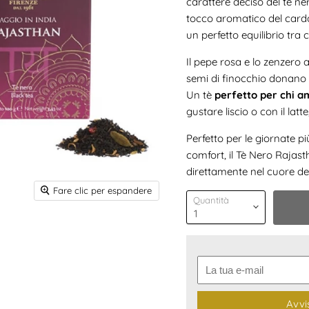
carattere deciso del tè ner
tocco aromatico del carda
un perfetto equilibrio tra 
Il pepe rosa e lo zenzero
semi di finocchio donano u
Un tè
perfetto per chi am
gustare liscio o con il lat
Perfetto per le giornate 
comfort, il Tè Nero Rajas
direttamente nel cuore dell
Fare clic per espandere
Quantità
Avvi