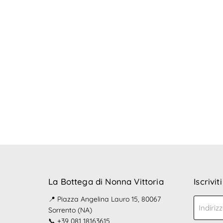
La Bottega di Nonna Vittoria
Iscrivit
📍 Piazza Angelina Lauro 15, 80067
Indiriz
Sorrento (NA)
📞 +39 081 18163615