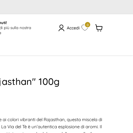
uti!
0
Accedi
di più sulla nostra
a
Visualizza
il
carrello
jasthan" 100g
le
e ai colori vibranti del Rajasthan, questa miscela di
 La Via del Tè è un’autentica esplosione di aromi. Il