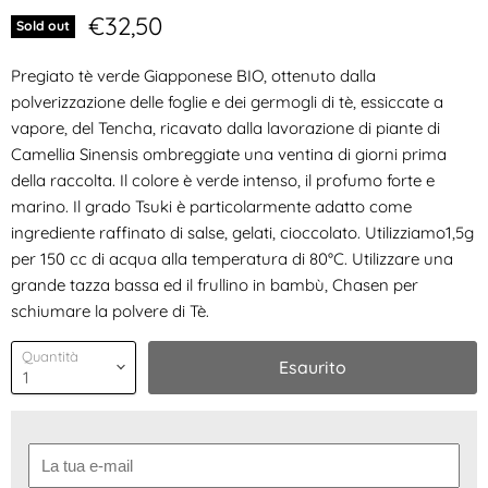
Prezzo attuale
€32,50
Sold out
Pregiato tè verde Giapponese BIO, ottenuto dalla
polverizzazione delle foglie e dei germogli di tè, essiccate a
vapore, del Tencha, ricavato dalla lavorazione di piante di
Camellia Sinensis ombreggiate una ventina di giorni prima
della raccolta. Il colore è verde intenso, il profumo forte e
marino. Il grado Tsuki è particolarmente adatto come
ingrediente raffinato di salse, gelati, cioccolato. Utilizziamo1,5g
per 150 cc di acqua alla temperatura di 80°C. Utilizzare una
grande tazza bassa ed il frullino in bambù, Chasen per
schiumare la polvere di Tè.
Quantità
Esaurito