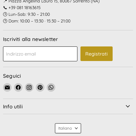
📍 Piazza Angelina Lauro 15, 80067 Sorrento (NA)
📞 +39 081 18163615
🕒 Lun–Sab: 9:30 – 21:00
🕒 Dom: 10:00 – 13:30 · 15:30 – 21:00
Iscriviti alla newsletter
Registrati
Indirizzo email
Seguici
Email
Trovaci
Trovaci
Trovaci
Trovaci
La
su
su
su
su
Bottega
Facebook
Instagram
Pinterest
WhatsApp
Info utili
di
Nonna
Vittoria
Lingua
Italiano