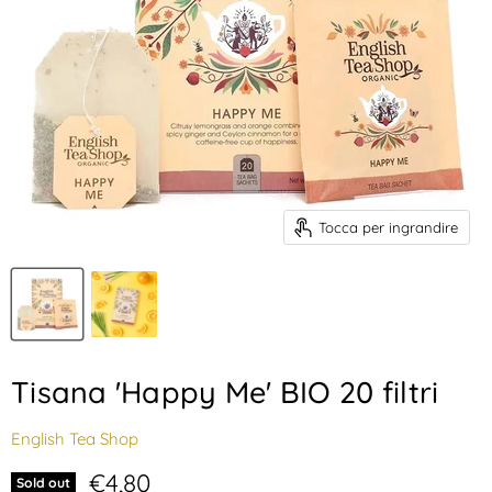
Tocca per ingrandire
Tisana 'Happy Me' BIO 20 filtri
English Tea Shop
Prezzo attuale
€4,80
Sold out