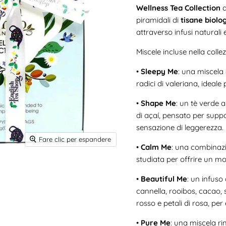
Wellness Tea Collection
d
piramidali di
tisane biolo
attraverso infusi naturali 
Miscele incluse nella colle
•
Sleepy Me
: una miscela 
radici di valeriana, ideale
•
Shape Me
: un tè verde 
di açaí, pensato per sup
sensazione di leggerezza.
Fare clic per espandere
•
Calm Me
: una combinazio
studiata per offrire un mom
•
Beautiful Me
: un infuso
cannella, rooibos, cacao, 
rosso e petali di rosa, per 
•
Pure Me
: una miscela ri