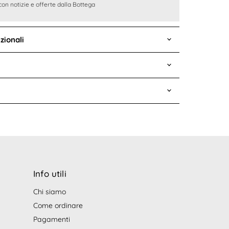
con notizie e offerte dalla Bottega
zionali
Info utili
Chi siamo
Come ordinare
pp
Pagamenti