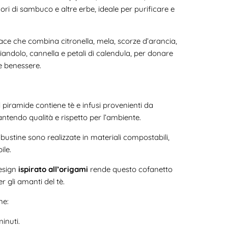
iori di sambuco e altre erbe, ideale per purificare e
vace che combina citronella, mela, scorze d’arancia,
ndolo, cannella e petali di calendula, per donare
 e benessere.
ni piramide contiene tè e infusi provenienti da
antendo qualità e rispetto per l’ambiente.
 bustine sono realizzate in materiali compostabili,
ile.
design
ispirato all’origami
rende questo cofanetto
r gli amanti del tè.
ne:
inuti.