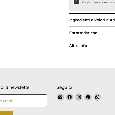
Voglio ricevere e-mail 
Ingredienti e Valori nutri
Caratteristiche
Altre info
i alla newsletter
Seguici
Email
Trovaci
Trovaci
Trovaci
Trovaci
zo email
La
su
su
su
su
Bottega
Facebook
Instagram
Pinterest
WhatsA
di