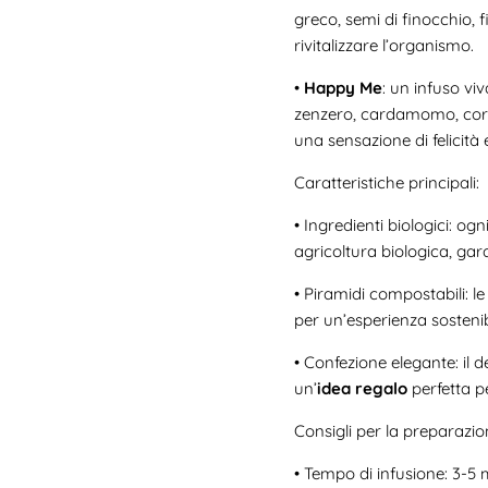
greco, semi di finocchio, f
rivitalizzare l’organismo.
•
Happy Me
: un infuso vi
zenzero, cardamomo, coria
una sensazione di felicità
Caratteristiche principali:
•
Ingredienti biologici: og
agricoltura biologica, gar
•
Piramidi compostabili: le
per un’esperienza sostenib
•
Confezione elegante: il 
un’
idea regalo
perfetta pe
Consigli per la preparazio
•
Tempo di infusione: 3-5 m