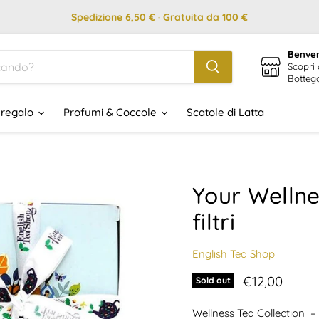
Spedizione 6,50 € · Gratuita da 100 €
Benven
Scopri 
Botteg
 regalo
Profumi & Coccole
Scatole di Latta
Your Wellne
filtri
English Tea Shop
Prezzo attua
€12,00
Sold out
Wellness Tea Collection –