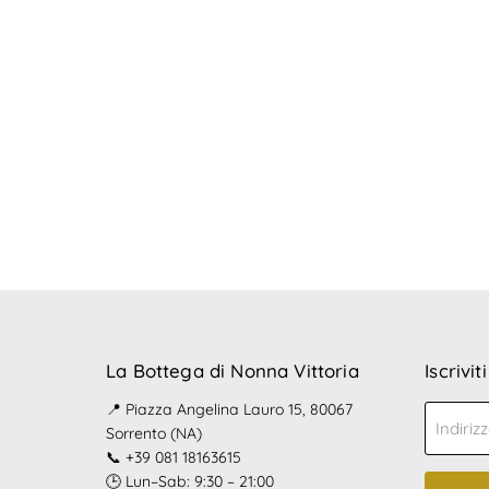
La Bottega di Nonna Vittoria
Iscrivit
📍 Piazza Angelina Lauro 15, 80067
Indiriz
Sorrento (NA)
📞 +39 081 18163615
🕒 Lun–Sab: 9:30 – 21:00