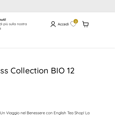
uti!
0
Accedi
di più sulla nostra
a
Visualizza
il
carrello
ss Collection BIO 12
le
 Un Viaggio nel Benessere con English Tea Shop!
La