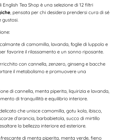
i English Tea Shop è una selezione di 12 filtri
giche
, pensata per chi desidera prendersi cura di sé
e gustosi.
zione:
calmante di camomilla, lavanda, foglie di luppolo e
 per favorire il rilassamento e un sonno riposante.
arricchito con cannella, zenzero, ginseng e bacche
portare il metabolismo e promuovere una
ne di cannella, menta piperita, liquirizia e lavanda,
ento di tranquillità e equilibrio interiore.
 delicato che unisce camomilla, gotu kola, ibisco,
scorze d’arancia, barbabietola, succo di mirtillo
esaltare la bellezza interiore ed esteriore.
nfrescante di menta piperita, menta verde, fieno